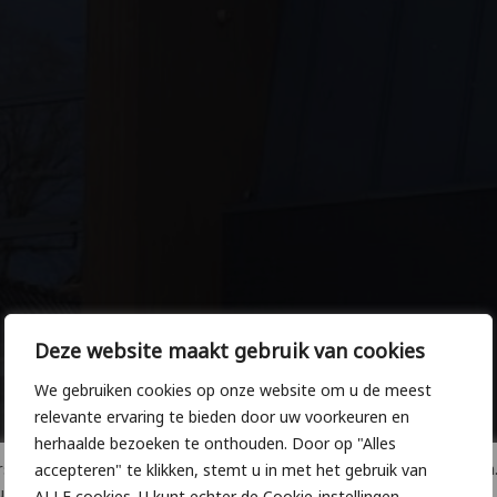
Deze website maakt gebruik van cookies
We gebruiken cookies op onze website om u de meest
relevante ervaring te bieden door uw voorkeuren en
herhaalde bezoeken te onthouden. Door op "Alles
oonlijke omstandigheden zijn wij op 4 en 5 augustus gesloten
accepteren" te klikken, stemt u in met het gebruik van
u graag weer op 6 augustus.
ALLE cookies. U kunt echter de Cookie-instellingen