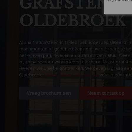
GRAFSTENE
OLDEBROEK
Alpha Natuursteen in Oldebroek is gespecialiseerd in
monumenten of gedenktekens om uw dierbare te heri
het ontwerpen, leveren en plaatsen van natuursteen
rustplaats voor uw overleden dierbare. Naast grafs
leveren we unieke grafzerken. We geven u graag een
Oldebroek.
Neem contact met ons op
voor meer info
Vraag brochure aan
Neem contact op