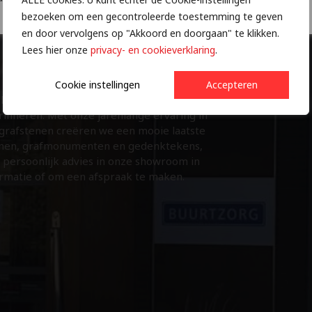
N
bezoeken om een gecontroleerde toestemming te geven
en door vervolgens op "Akkoord en doorgaan" te klikken.
Lees hier onze
privacy- en cookieverklaring
.
Cookie instellingen
Accepteren
 het maken van de mooiste grafstenen, -
nneren. Met onze jarenlange ervaring in
 grafstenen creëren we een mooie laatste
tenen, grafmonumenten en gedenktekens,
 persoonlijk advies in onze showroom in
rmatie of om een afspraak te maken.