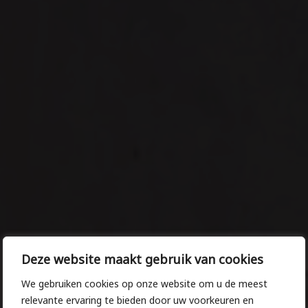
ONZE WERKWIJZE
Deze website maakt gebruik van cookies
We gebruiken cookies op onze website om u de meest
Bij Alpha Natuursteen begrijpen we dat
relevante ervaring te bieden door uw voorkeuren en