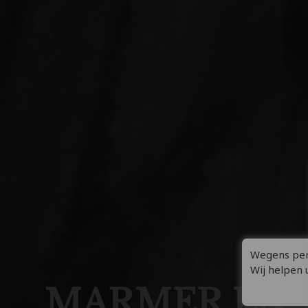
Wegens pers
Wij helpen 
MARMER EN