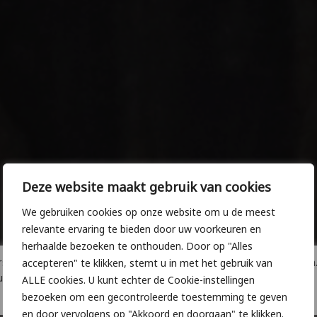
Deze website maakt gebruik van cookies
We gebruiken cookies op onze website om u de meest
relevante ervaring te bieden door uw voorkeuren en
herhaalde bezoeken te onthouden. Door op "Alles
oonlijke omstandigheden zijn wij op 4 en 5 augustus gesloten
accepteren" te klikken, stemt u in met het gebruik van
u graag weer op 6 augustus.
ALLE cookies. U kunt echter de Cookie-instellingen
bezoeken om een gecontroleerde toestemming te geven
en door vervolgens op "Akkoord en doorgaan" te klikken.