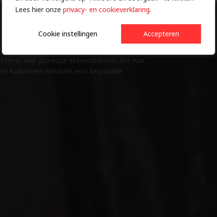
Lees hier onze
privacy- en cookieverklaring
.
Cookie instellingen
Accepteren
achtere, wat poreuze steensoorten, die wat
en kalksteen hebben een bepaalde