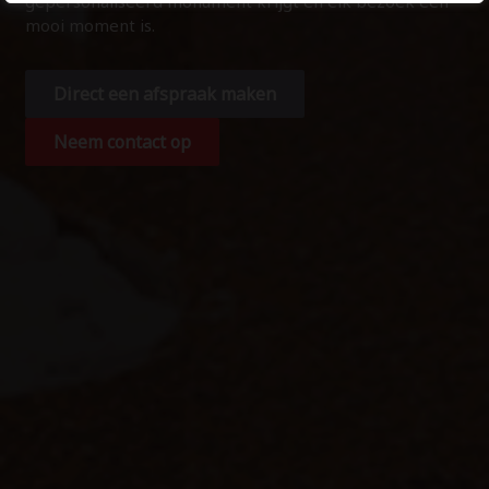
gepersonaliseerd monument krijgt en elk bezoek een
mooi moment is.
Direct een afspraak maken
Neem contact op