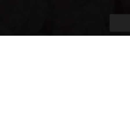
Home
»
Gerecyclede monumenten
Met aandacht gerestaureerd
Bij Alpha Natuursteen restaureren we met aandacht,
liefde en vakmanschap oude grafstenen. We hebben
een mooie collectie van
gerecyclede grafstenen
beschikbaar. Elk gerecycled gedenkteken in ons
portfolio getuigt van onze toewijding aan zowel de