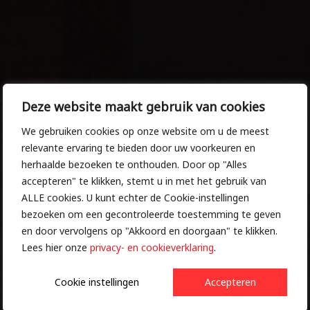
Deze website maakt gebruik van cookies
GERECYCLEDE
MONUMENTEN
We gebruiken cookies op onze website om u de meest
relevante ervaring te bieden door uw voorkeuren en
herhaalde bezoeken te onthouden. Door op "Alles
Wegens persoonlijke omstandigheden zijn wij op
We leven in een wereld waarin het steeds belangrijker
accepteren" te klikken, stemt u in met het gebruik van
4 en 5 augustus gesloten.
is om na te denken over de toekomst van de volgende
ALLE cookies. U kunt echter de Cookie-instellingen
Wij helpen u graag weer op 6 augustus.
generaties. We geven oude grafstenen een nieuw leven
bezoeken om een gecontroleerde toestemming te geven
door middel van recycling. We willen de kostbare
en door vervolgens op "Akkoord en doorgaan" te klikken.
bronnen behouden en hergebruiken, zodat ze een
Lees hier onze
privacy- en cookieverklaring
.
duurzame en betekenisvolle rol blijven spelen in onze
wereld. Dit duurzame karakter kan perfect passen bij
hoe uw dierbare in het leven stond. We zorgen er
Cookie instellingen
Accepteren
natuurlijk samen voor dat uw dierbare een